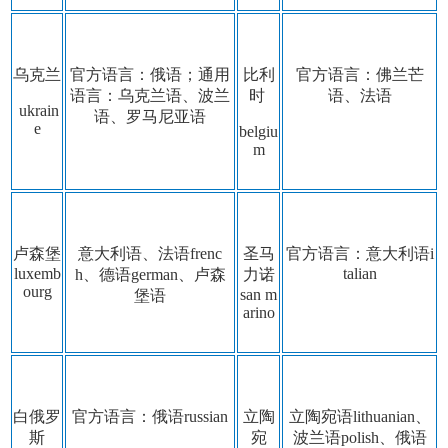
乌克兰
官方语言：俄语；通用
比利
官方语言：佛兰芒
语言：乌克兰语、波兰
时
语、法语
ukrain
语、罗马尼亚语
e
belgiu
m
卢森堡
意大利语、法语frenc
圣马
官方语言：意大利语i
luxemb
talian
h、德语german、卢森
力诺
ourg
san m
堡语
arino
白俄罗
官方语言：俄语russian
立陶
立陶宛语lithuanian、
斯
宛
波兰语polish、俄语