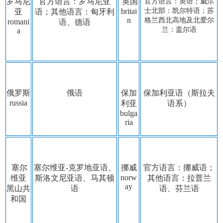
罗马尼
官方语言：罗马尼亚
英国
官方语言：英语；威尔
britai
士北部：凯尔特语；苏
亚
语；其他语言：匈牙利
n
格兰西北高地及北爱尔
romani
语、德语
兰：盖尔语
a
俄罗斯
俄语
保加
保加利亚语（斯拉夫
russia
利亚
语系）
bulga
ria
塞尔
塞尔维亚-克罗地亚语、
挪威
官方语言：挪威语；
norw
维亚
斯洛文尼亚语、马其顿
其他语言：拉普兰
ay
黑山共
语
语、芬兰语
和国