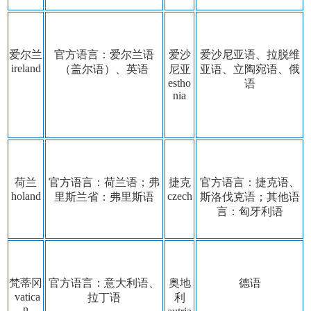
爱尔兰
官方语言：爱尔兰语
爱沙
爱沙尼亚语、拉脱维
ireland
（盖尔语）、英语
尼亚
亚语、立陶宛语、俄
estho
语
nia
荷兰
官方语言：荷兰语；弗
捷克
官方语言：捷克语、
holand
czech
里斯兰省：弗里斯语
斯洛伐克语；其他语
言：匈牙利语
梵蒂冈
官方语言：意大利语、
奥地
德语
vatica
拉丁语
利
n