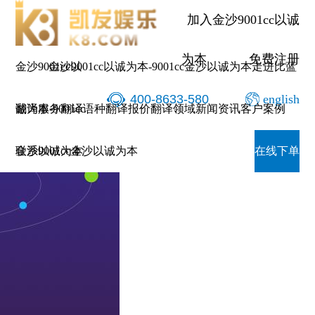
翻译领域|翻译公司-金沙900
加入金沙9001cc以诚
为本
免费注册
金沙9001cc以
金沙9001cc以诚为本-9001cc金沙以诚为本
走进比蓝
400-8633-580
english
诚为本-9001cc
翻译服务
翻译语种
翻译报价
翻译领域
新闻资讯
客户案例
金沙以诚为本
联系9001cc金沙以诚为本
在线下单