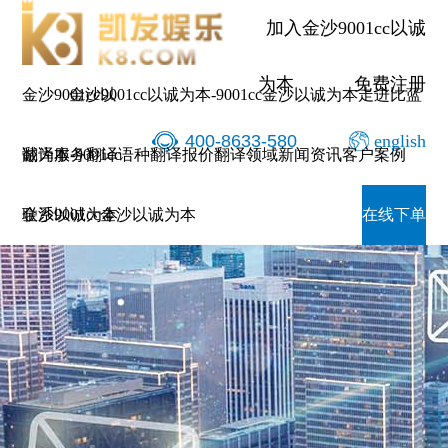
翻译公司-金沙9001cc以诚为
加入金沙9001cc以诚
为本
免费注册
金沙9001cc以
金沙9001cc以诚为本-9001cc金沙以诚为本
走进比蓝
400-8633-580
english
诚为本-9001cc
翻译服务
翻译语种
翻译报价
翻译领域
新闻资讯
客户案例
金沙以诚为本
联系9001cc金沙以诚为本
在线下单