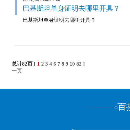
巴基斯坦单身证明去哪里开具？
巴基斯坦单身证明去哪里开具？
总计82页 [
1
2
3
4
6
7
8
9
10
82
]
一页
百