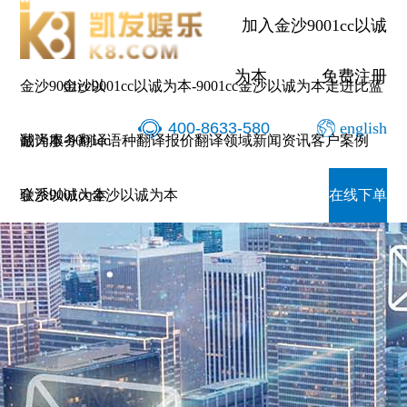
翻译公司-金沙9001cc以诚为
加入金沙9001cc以诚
为本
免费注册
金沙9001cc以
金沙9001cc以诚为本-9001cc金沙以诚为本
走进比蓝
400-8633-580
english
诚为本-9001cc
翻译服务
翻译语种
翻译报价
翻译领域
新闻资讯
客户案例
金沙以诚为本
联系9001cc金沙以诚为本
在线下单