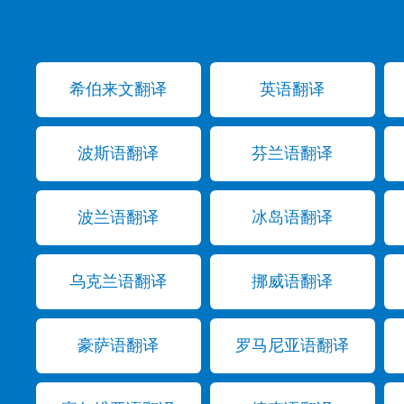
希伯来文翻译
英语翻译
波斯语翻译
芬兰语翻译
波兰语翻译
冰岛语翻译
乌克兰语翻译
挪威语翻译
豪萨语翻译
罗马尼亚语翻译