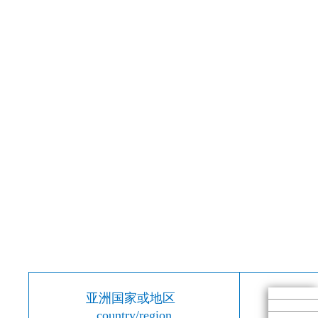
亚洲国家或地区
country/region