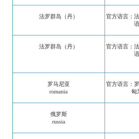
法罗群岛（丹）
官方语言：
法罗群岛（丹）
官方语言：
罗马尼亚
官方语言：
romania
匈
俄罗斯
russia