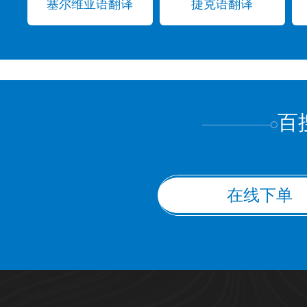
塞尔维亚语翻译
捷克语翻译
百
在线下单