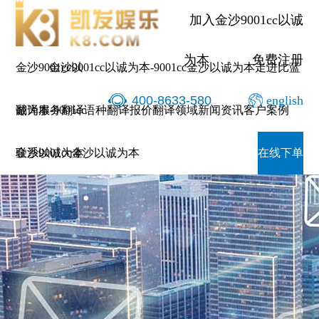
加入金沙9001cc以诚
为本
免费注册
金沙9001cc以
金沙9001cc以诚为本-9001cc金沙以诚为本
走进比蓝
400-8633-580
english
诚为本-9001cc
翻译服务
翻译语种
翻译报价
翻译领域
新闻资讯
客户案例
金沙以诚为本
联系9001cc金沙以诚为本
在线下单