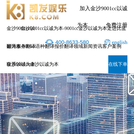
加入金沙9001cc以诚
为本
免费注册
金沙9001cc以
金沙9001cc以诚为本-9001cc金沙以诚为本
走进比蓝
400-8633-580
english
诚为本-9001cc
翻译服务
翻译语种
翻译报价
翻译领域
新闻资讯
客户案例
金沙以诚为本
联系9001cc金沙以诚为本
在线下单