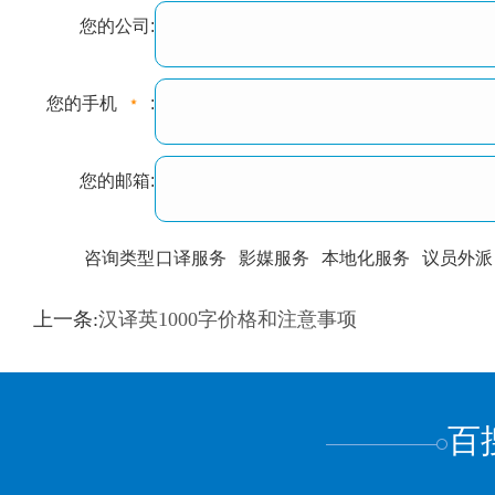
您的公司:
您的手机
:
您的邮箱:
咨询类型
口译服务
影媒服务
本地化服务
议员外派
训翻译
标准级
专业级
出版级
证件内容
上一条:
汉译英1000字价格和注意事项
上都不是
百