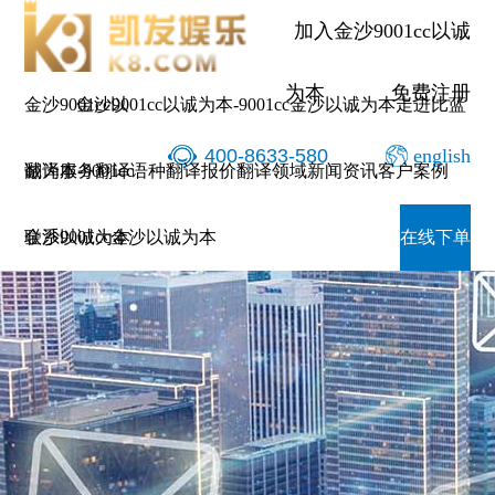
加入金沙9001cc以诚
为本
免费注册
金沙9001cc以
金沙9001cc以诚为本-9001cc金沙以诚为本
走进比蓝
400-8633-580
english
诚为本-9001cc
翻译服务
翻译语种
翻译报价
翻译领域
新闻资讯
客户案例
金沙以诚为本
联系9001cc金沙以诚为本
在线下单