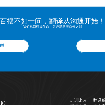
百搜不如一问，翻译从沟通开始
我们视口碑如生命，客户满意率百分之99
单
走进比蓝
翻译
80