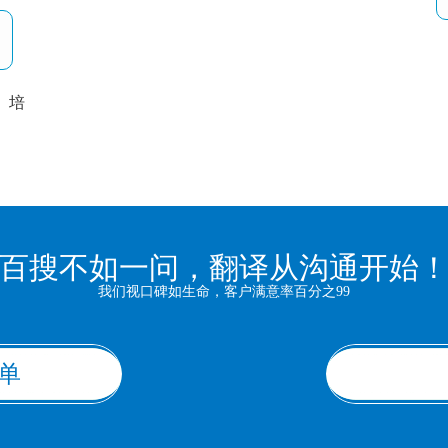
培
以
百搜不如一问，翻译从沟通开始
我们视口碑如生命，客户满意率百分之99
单