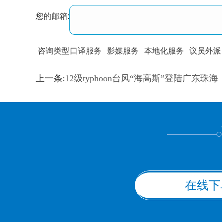
您的邮箱:
咨询类型
口译服务
影媒服务
本地化服务
议员外派
训翻译
标准级
专业级
出版级
证件内容
上一条:
12级typhoon台风“海高斯”登陆广东珠海
上都不是
在线下