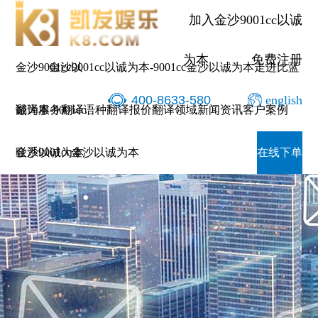
加入金沙9001cc以诚
为本
免费注册
金沙9001cc以
金沙9001cc以诚为本-9001cc金沙以诚为本
走进比蓝
400-8633-580
english
诚为本-9001cc
翻译服务
翻译语种
翻译报价
翻译领域
新闻资讯
客户案例
金沙以诚为本
联系9001cc金沙以诚为本
在线下单