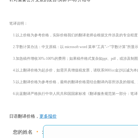
笔译说明：
1.以上价格为参考价格，实际价格我们的翻译老师会根据文件涉及的专业程度
2.字数计算办法：中文原稿：以 microsoft word 菜单“工具”->“字数计算”
3.加急稿件增收30%-100%的费用；如果稿件格式复杂如ppt、pdf，或涉
4.以上翻译价格为起步价，如需开具增值税发票，请联系9001cc金沙以诚为
5.以上翻译价格为参考价格，最终的翻译价格需结合翻译内容所涉及的领域、
6.比蓝翻译严格执行中华人民共和国国家标准《翻译服务规范第一部分：笔译
日语翻译价格，
更多报价
您的姓名
: