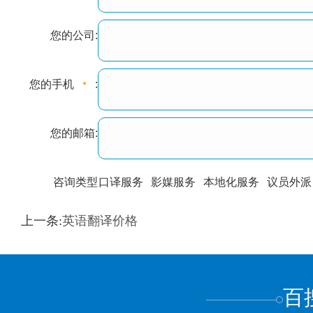
您的公司:
您的手机
:
您的邮箱:
咨询类型
口译服务
影媒服务
本地化服务
议员外派
训翻译
标准级
专业级
出版级
证件内容
上一条:
英语翻译价格
上都不是
百