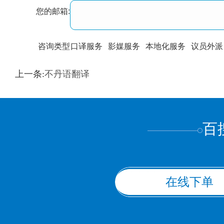
您的邮箱:
咨询类型
口译服务
影媒服务
本地化服务
议员外派
训翻译
标准级
专业级
出版级
证件内容
上一条:
不丹语翻译
上都不是
百
在线下单