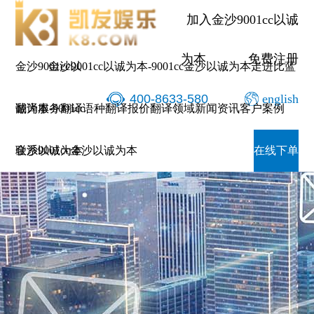
加入金沙9001cc以诚
为本
免费注册
金沙9001cc以
金沙9001cc以诚为本-9001cc金沙以诚为本
走进比蓝
400-8633-580
english
诚为本-9001cc
翻译服务
翻译语种
翻译报价
翻译领域
新闻资讯
客户案例
金沙以诚为本
联系9001cc金沙以诚为本
在线下单