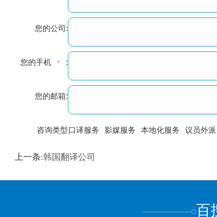
您的公司:
您的手机
:
您的邮箱:
咨询类型
口译服务
影媒服务
本地化服务
议员外派
训翻译
标准级
专业级
出版级
证件内容
上一条:
韩国翻译公司
上都不是
百