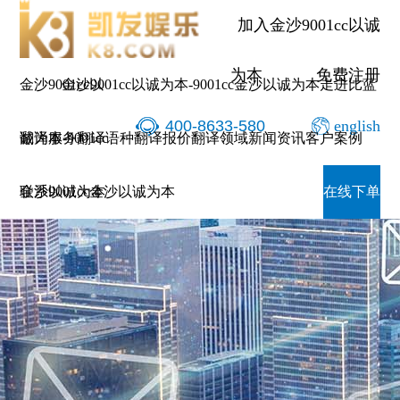
加入金沙9001cc以诚
为本
免费注册
金沙9001cc以
金沙9001cc以诚为本-9001cc金沙以诚为本
走进比蓝
400-8633-580
english
诚为本-9001cc
翻译服务
翻译语种
翻译报价
翻译领域
新闻资讯
客户案例
金沙以诚为本
联系9001cc金沙以诚为本
在线下单