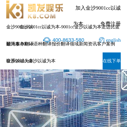
加入金沙9001cc以诚
为本
免费注册
金沙9001cc以
金沙9001cc以诚为本-9001cc金沙以诚为本
走进比蓝
400-8633-580
english
诚为本-9001cc
翻译服务
翻译语种
翻译报价
翻译领域
新闻资讯
客户案例
金沙以诚为本
联系9001cc金沙以诚为本
在线下单