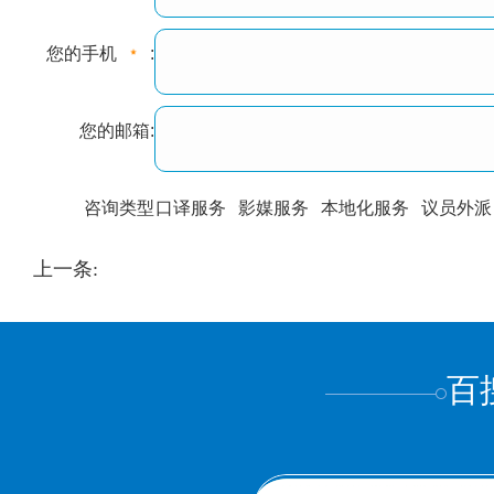
您的手机
:
您的邮箱:
咨询类型
口译服务
影媒服务
本地化服务
议员外派
训翻译
标准级
专业级
出版级
证件内容
上一条:
上都不是
百