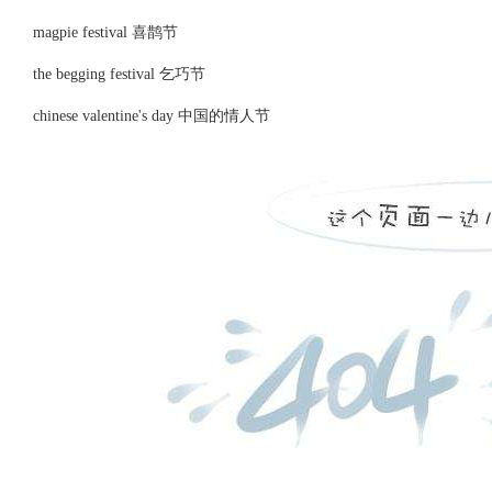
magpie festival 喜鹊节
the begging festival 乞巧节
chinese valentine's day 中国的情人节