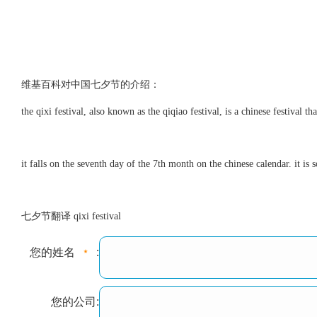
维基百科对中国七夕节的介绍：
the qixi festival, also known as the qiqiao festival, is a chinese festival
it falls on the seventh day of the 7th month on the chinese calendar. it is
七夕节翻译 qixi festival
您的姓名
:
您的公司: