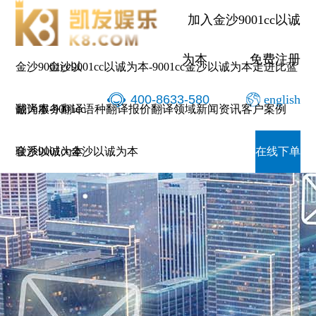
加入金沙9001cc以诚
为本
免费注册
金沙9001cc以
金沙9001cc以诚为本-9001cc金沙以诚为本
走进比蓝
400-8633-580
english
诚为本-9001cc
翻译服务
翻译语种
翻译报价
翻译领域
新闻资讯
客户案例
金沙以诚为本
联系9001cc金沙以诚为本
在线下单