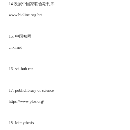
14.发展中国家联合期刊库
www.bioline.org.br/
15. 中国知网
cnki.net
16. sci-hub.ren
17. publiclibrary of science
https://www.plos.org/
18. loimythesis