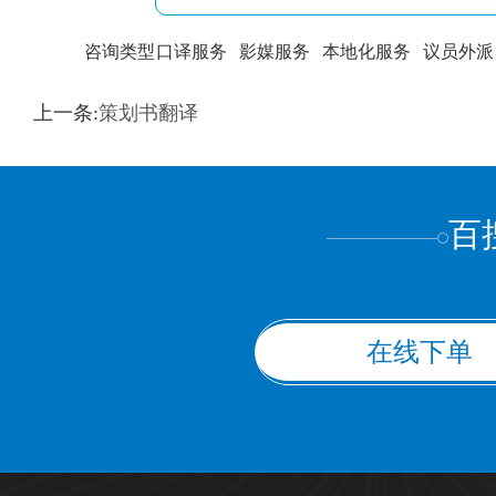
咨询类型
口译服务
影媒服务
本地化服务
议员外派
训翻译
标准级
专业级
出版级
证件内容
上一条:
策划书翻译
上都不是
百
在线下单