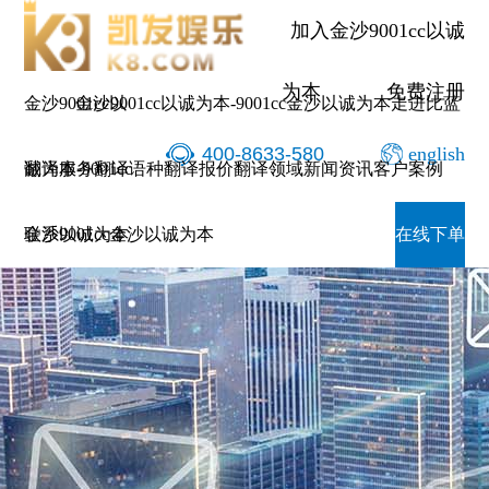
加入金沙9001cc以诚
为本
免费注册
金沙9001cc以
金沙9001cc以诚为本-9001cc金沙以诚为本
走进比蓝
400-8633-580
english
诚为本-9001cc
翻译服务
翻译语种
翻译报价
翻译领域
新闻资讯
客户案例
金沙以诚为本
联系9001cc金沙以诚为本
在线下单