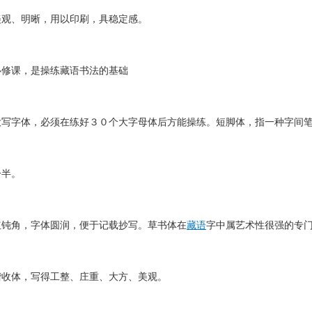
观、明晰，用以印刷，具稳定感。
修课，是操练藏语书法的基础
字体，必须在练好３０个大字母体后方能操练。短脚体，指一种字间笔
半。
钝角，字体圆润，便于记载抄写。草书体在
藏语
字中属艺术性很强的专
收体，写得工整、庄重、大方、美观。