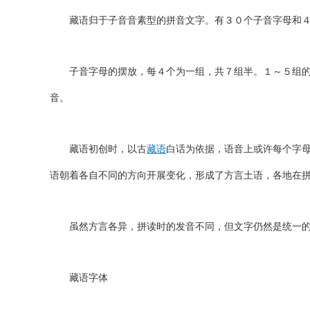
藏语归于子音音素型的拼音文字。有３０个子音字母和４
子音字母的摆放，每４个为一组，共７组半。１～５组的摆
音。
藏语初创时，以古
藏语
白话为依据，语音上或许每个字
语朝着各自不同的方向开展变化，形成了方言土语，各地在
虽然方言各异，拼读时的发音不同，但文字仍然是统一的
藏语字体