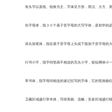
有头字以直线、锐角为主，字体呈方形，简洁、大方、美
在字母体，指３０个基子音字母的大写字体，是初学的必
添头加尾体，指在基子音字母上头或下面加子音字母的大写
行书小字，指字间笔画不相连的无头小字，较短脚体小一
草书体，指字母间相连的速记狂写的字体，它的笔画曲红
卫藏区域盛行草本体，写得美丽、流畅；安多区域盛行楷