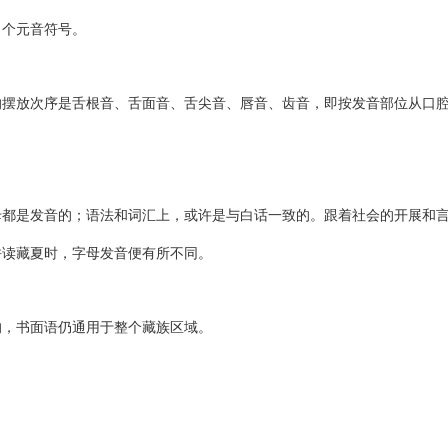
个元音符号。
放次序是舌根音、舌面音、舌尖音、唇音、齿音，即按发音部位从口腔
母都是发音的；语法和词汇上，或许是与白话一致的。跟着社会的开展和
拼读藏夏时，字母发音便有所不同。
，书面语仍通用于整个藏族区域。