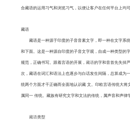
合藏语的运用习气和浏览习气，以便让客户在任何平台上均
藏语
藏语是一种源于印度的子音音素文字，即一种在文字系统中
和下面。这是一种源自印度的子音文字观，自成一种类型的字
规范，正确书写。跟着言语的开展，
藏语
的字和音首先失掉
次，藏语在词汇和语法上也逐步与白话发生间隔，总算成为一
统两个方面才干正确而全面地认识藏 文。印欧言语传统大将
属同一 传统。藏族有研究文字和文法的传统，属声音和声律
藏语
类型