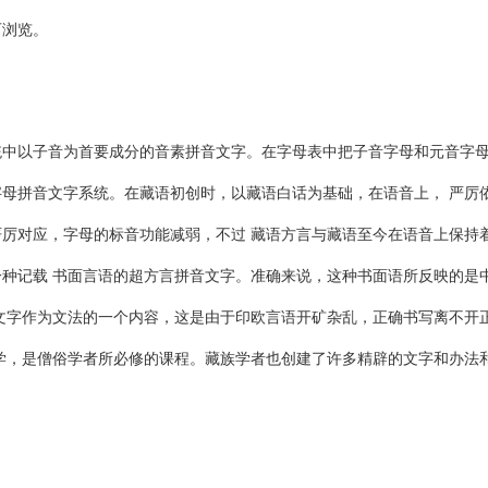
可浏览。
以子音为首要成分的音素拼音文字。在字母表中把子音字母和元音字母
母拼音文字系统。在藏语初创时，以藏语白话为基础，在语音上， 严厉
严厉对应，字母的标音功能减弱，不过 藏语方言与藏语至今在语音上保持
种记载 书面言语的超方言拼音文字。准确来说，这种书面语所反映的是
文字作为文法的一个内容，这是由于印欧言语开矿杂乱，正确书写离不开
学，是僧俗学者所必修的课程。藏族学者也创建了许多精辟的文字和办法