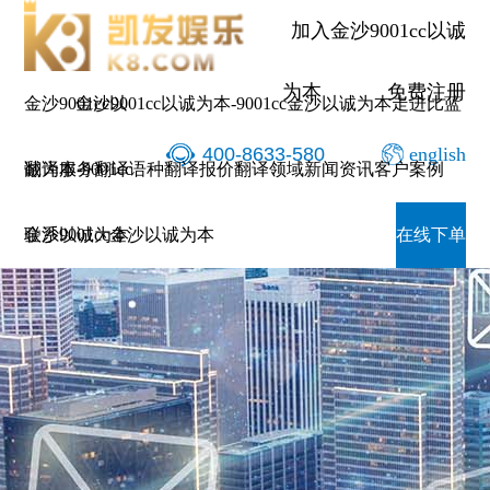
加入金沙9001cc以诚
为本
免费注册
金沙9001cc以
金沙9001cc以诚为本-9001cc金沙以诚为本
走进比蓝
400-8633-580
english
诚为本-9001cc
翻译服务
翻译语种
翻译报价
翻译领域
新闻资讯
客户案例
金沙以诚为本
联系9001cc金沙以诚为本
在线下单