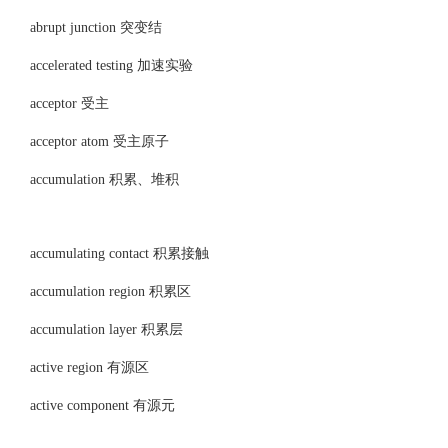
abrupt junction 突变结
accelerated testing 加速实验
acceptor 受主
acceptor atom 受主原子
accumulation 积累、堆积
accumulating contact 积累接触
accumulation region 积累区
accumulation layer 积累层
active region 有源区
active component 有源元