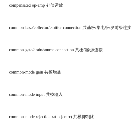
compensated op-amp 补偿运放
common-base/collector/emitter connection 共基极/集电极/发射极连接
common-gate/drain/source connection 共栅/漏/源连接
common-mode gain 共模增益
common-mode input 共模输入
common-mode rejection ratio (cmrr) 共模抑制比