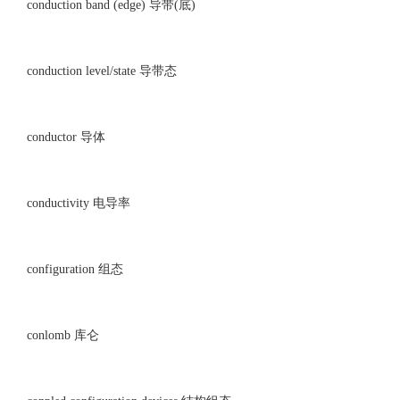
conduction band (edge) 导带(底)
conduction level/state 导带态
conductor 导体
conductivity 电导率
configuration 组态
conlomb 库仑