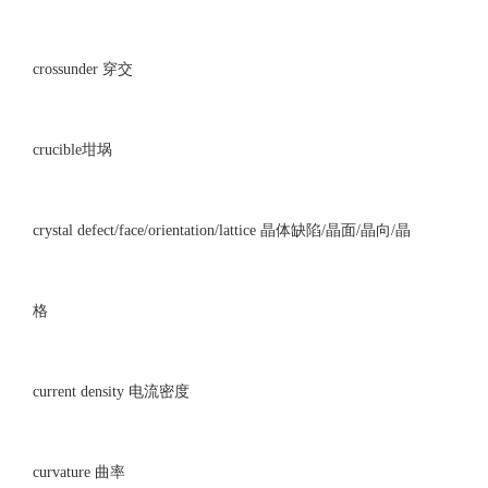
crossunder 穿交
crucible坩埚
crystal defect/face/orientation/lattice 晶体缺陷/晶面/晶向/晶
格
current density 电流密度
curvature 曲率