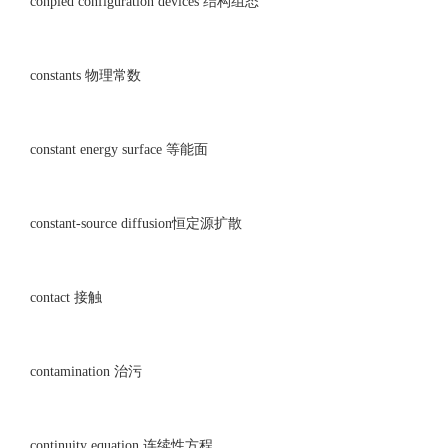
conpled configuration devices 结构组态
constants 物理常数
constant energy surface 等能面
constant-source diffusion恒定源扩散
contact 接触
contamination 治污
continuity equation 连续性方程