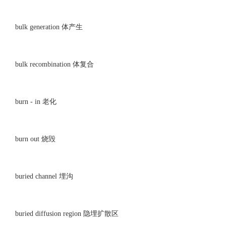
bulk generation 体产生
bulk recombination 体复合
burn - in 老化
burn out 烧毁
buried channel 埋沟
buried diffusion region 隐埋扩散区