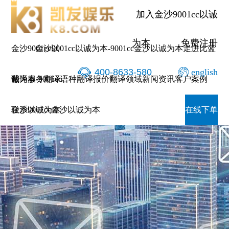
加入金沙9001cc以诚
为本
免费注册
金沙9001cc以
金沙9001cc以诚为本-9001cc金沙以诚为本
走进比蓝
400-8633-580
english
诚为本-9001cc
翻译服务
翻译语种
翻译报价
翻译领域
新闻资讯
客户案例
金沙以诚为本
联系9001cc金沙以诚为本
在线下单