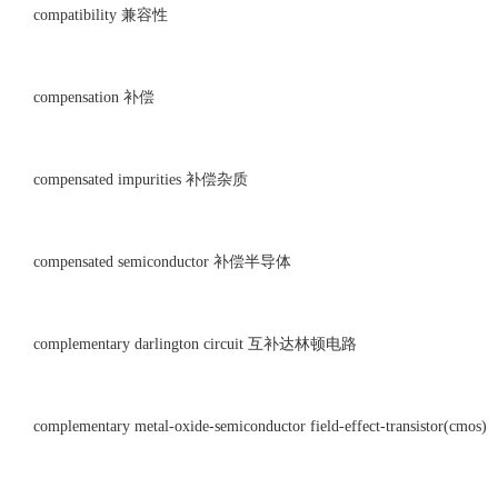
compatibility 兼容性
compensation 补偿
compensated impurities 补偿杂质
compensated semiconductor 补偿半导体
complementary darlington circuit 互补达林顿电路
complementary metal-oxide-semiconductor field-effect-transistor(cmos)