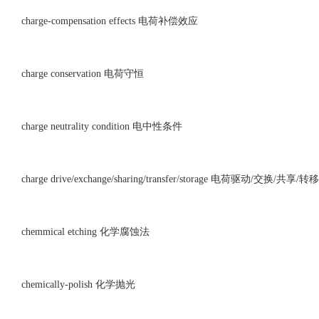
charge-compensation effects 电荷补偿效应
charge conservation 电荷守恒
charge neutrality condition 电中性条件
charge drive/exchange/sharing/transfer/storage 电荷驱动/交换/共享/
chemmical etching 化学腐蚀法
chemically-polish 化学抛光