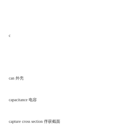
c
can 外壳
capacitance 电容
capture cross section 俘获截面