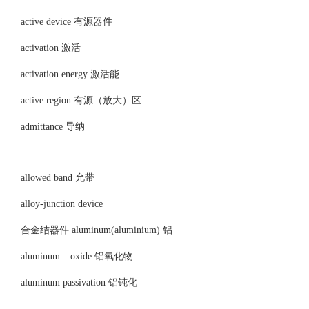
active device 有源器件
activation 激活
activation energy 激活能
active region 有源（放大）区
admittance 导纳
allowed band 允带
alloy-junction device
合金结器件 aluminum(aluminium) 铝
aluminum – oxide 铝氧化物
aluminum passivation 铝钝化