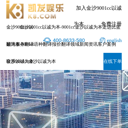
加入金沙9001cc以诚
为本
免费注册
金沙9001cc以
金沙9001cc以诚为本-9001cc金沙以诚为本
走进比蓝
400-8633-580
english
诚为本-9001cc
翻译服务
翻译语种
翻译报价
翻译领域
新闻资讯
客户案例
金沙以诚为本
联系9001cc金沙以诚为本
在线下单