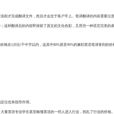
个流程才完成翻译文件，然后才会交于客户手上。笔译翻译的内容需要注
势；这样翻译后的内容即保留了原文的文化色彩，又用另一种语言完美的
在120元/千中字以内，这其中80%甚至90%的兼职英语笔译拿到的价格
的定位也有指导作用。
起，大量英语专业学生甚至略懂英语的一些人进入行业，扰乱了行业的价格