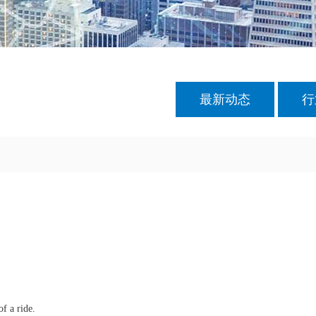
最新动态
行
f a ride.