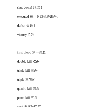
shut down! 终结！
executed
被小兵或机关击杀。
defeat 失败！
victory 胜利！
first blood
第一滴血
double kill
双杀
triple kill
三杀
triple 三倍的
quadra kill
四杀
penta kill
五杀
aced
彻底被团灭