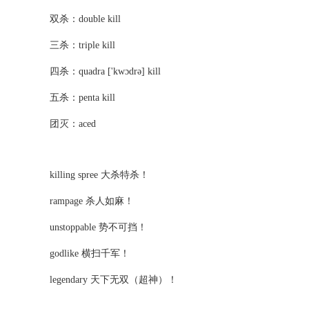
双杀：double kill
三杀：triple kill
四杀：quadra ['kwɔdrə] kill
五杀：penta kill
团灭：aced
killing spree 大杀特杀！
rampage 杀人如麻！
unstoppable 势不可挡！
godlike 横扫千军！
legendary
天下无双（超神）！