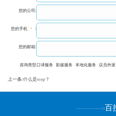
您的公司:
您的手机
:
您的邮箱:
咨询类型
口译服务
影媒服务
本地化服务
议员外派
训翻译
标准级
专业级
出版级
证件内容
上一条:
什么是rcep？
上都不是
百