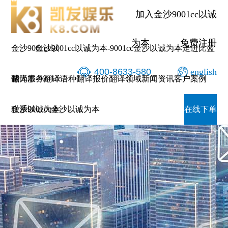
加入金沙9001cc以诚
为本
免费注册
金沙9001cc以
金沙9001cc以诚为本-9001cc金沙以诚为本
走进比蓝
400-8633-580
english
诚为本-9001cc
翻译服务
翻译语种
翻译报价
翻译领域
新闻资讯
客户案例
金沙以诚为本
联系9001cc金沙以诚为本
在线下单