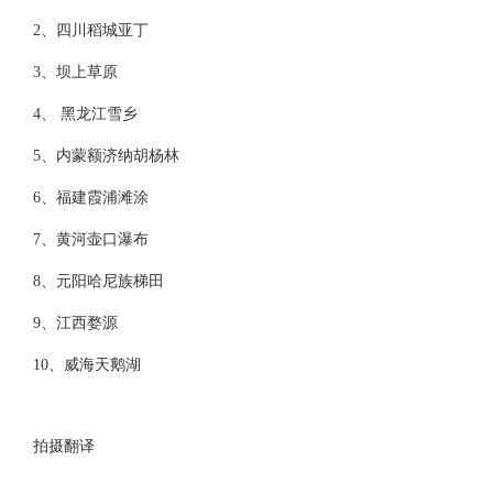
2、四川稻城亚丁
3、坝上草原
4、 黑龙江雪乡
5、内蒙额济纳胡杨林
6、福建霞浦滩涂
7、黄河壶口瀑布
8、元阳哈尼族梯田
9、江西婺源
10、威海天鹅湖
拍摄翻译