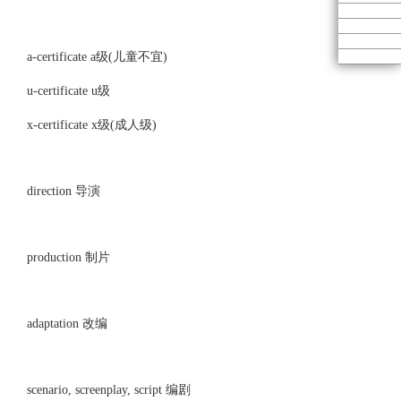
a-certificate a级(儿童不宜)
u-certificate u级
x-certificate x级(成人级)
direction 导演
production 制片
adaptation 改编
scenario, screenplay, script 编剧