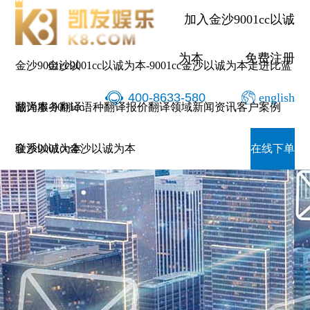
加入金沙9001cc以诚
为本
免费注册
金沙9001cc以
金沙9001cc以诚为本-9001cc金沙以诚为本
走进比蓝
400-8633-580
english
诚为本-9001cc
翻译服务
翻译语种
翻译报价
翻译领域
新闻资讯
客户案例
金沙以诚为本
联系9001cc金沙以诚为本
在线下单