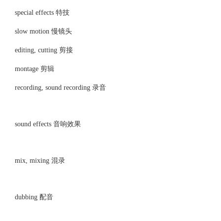
special effects 特技
slow motion 慢镜头
editing, cutting 剪接
montage 剪辑
recording, sound recording 录音
sound effects 音响效果
mix, mixing 混录
dubbing 配音