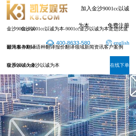
加入金沙9001cc以诚
为本
免费注册
金沙9001cc以
金沙9001cc以诚为本-9001cc金沙以诚为本
走进比蓝
400-8633-580
english
诚为本-9001cc
翻译服务
翻译语种
翻译报价
翻译领域
新闻资讯
客户案例
金沙以诚为本
联系9001cc金沙以诚为本
在线下单