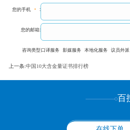
您的手机
:
您的邮箱:
咨询类型
口译服务
影媒服务
本地化服务
议员外派
训翻译
标准级
专业级
出版级
证件内容
上一条:
中国10大含金量证书排行榜
上都不是
百
在线下单