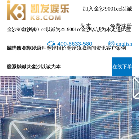
加入金沙9001cc以诚
为本
免费注册
金沙9001cc以
金沙9001cc以诚为本-9001cc金沙以诚为本
走进比蓝
400-8633-580
english
诚为本-9001cc
翻译服务
翻译语种
翻译报价
翻译领域
新闻资讯
客户案例
金沙以诚为本
联系9001cc金沙以诚为本
在线下单