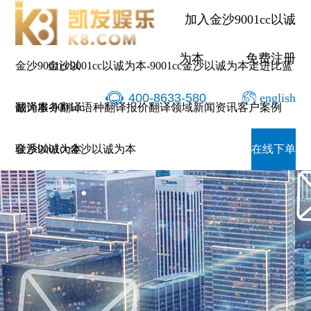
加入金沙9001cc以诚
为本
免费注册
金沙9001cc以
金沙9001cc以诚为本-9001cc金沙以诚为本
走进比蓝
400-8633-580
english
诚为本-9001cc
翻译服务
翻译语种
翻译报价
翻译领域
新闻资讯
客户案例
金沙以诚为本
联系9001cc金沙以诚为本
在线下单