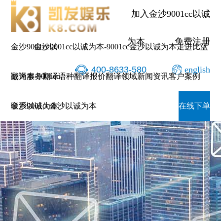
加入金沙9001cc以诚
为本
免费注册
金沙9001cc以
金沙9001cc以诚为本-9001cc金沙以诚为本
走进比蓝
400-8633-580
english
诚为本-9001cc
翻译服务
翻译语种
翻译报价
翻译领域
新闻资讯
客户案例
金沙以诚为本
联系9001cc金沙以诚为本
在线下单