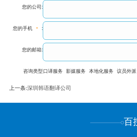
您的公司:
您的手机
:
您的邮箱:
咨询类型
口译服务
影媒服务
本地化服务
议员外派
训翻译
标准级
专业级
出版级
证件内容
上一条:
深圳韩语翻译公司
上都不是
百