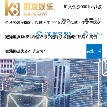
加入金沙9001cc以诚
为本
免费注册
金沙9001cc以
金沙9001cc以诚为本-9001cc金沙以诚为本
走进比蓝
400-8633-580
english
诚为本-9001cc
翻译服务
翻译语种
翻译报价
翻译领域
新闻资讯
客户案例
金沙以诚为本
联系9001cc金沙以诚为本
在线下单