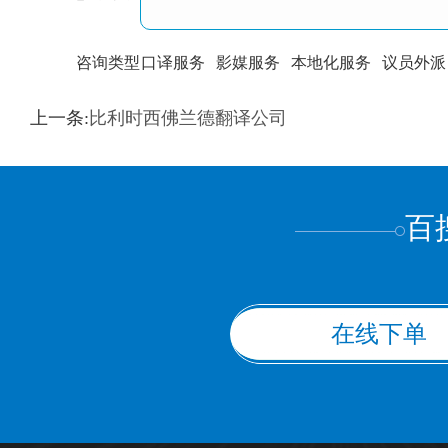
咨询类型
口译服务
影媒服务
本地化服务
议员外派
训翻译
标准级
专业级
出版级
证件内容
上一条:
比利时西佛兰德翻译公司
上都不是
百
在线下单