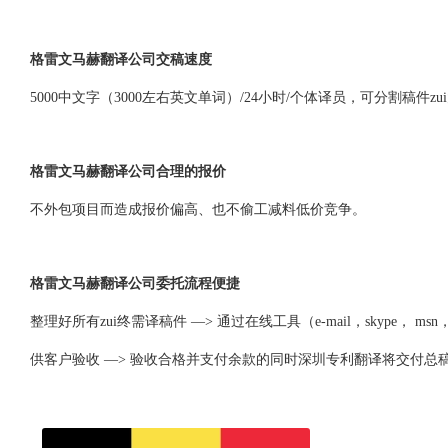
格雷文马赫翻译公司交稿速度
5000中文字（3000左右英文单词）/24小时/个体译员，可分割稿件zu
格雷文马赫翻译公司合理的报价
不外包项目而造成报价偏高、也不偷工减料低价竞争。
格雷文马赫翻译公司委托流程便捷
整理好所有zui终需译稿件 —> 通过在线工具（e-mail，skype
供客户验收 —> 验收合格并支付余款的同时深圳专利翻译将交付总