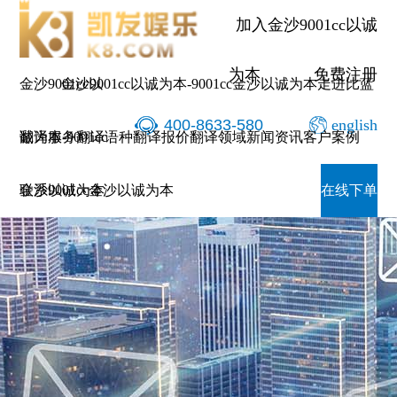
加入金沙9001cc以诚
为本
免费注册
金沙9001cc以
金沙9001cc以诚为本-9001cc金沙以诚为本
走进比蓝
400-8633-580
english
诚为本-9001cc
翻译服务
翻译语种
翻译报价
翻译领域
新闻资讯
客户案例
金沙以诚为本
联系9001cc金沙以诚为本
在线下单