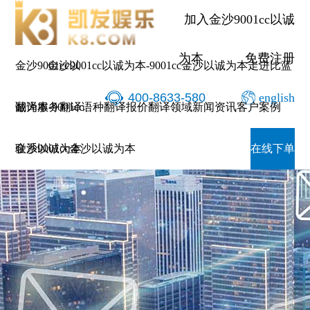
加入金沙9001cc以诚
为本
免费注册
金沙9001cc以
金沙9001cc以诚为本-9001cc金沙以诚为本
走进比蓝
400-8633-580
english
诚为本-9001cc
翻译服务
翻译语种
翻译报价
翻译领域
新闻资讯
客户案例
金沙以诚为本
联系9001cc金沙以诚为本
在线下单