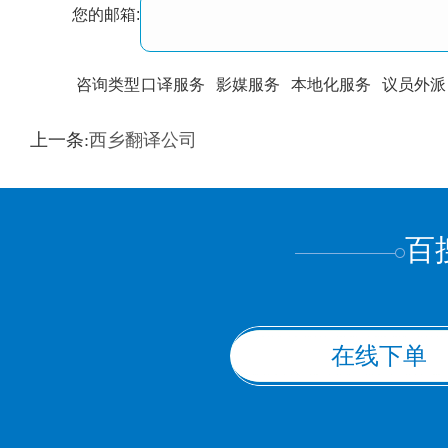
您的邮箱:
咨询类型
口译服务
影媒服务
本地化服务
议员外派
训翻译
标准级
专业级
出版级
证件内容
上一条:
西乡翻译公司
上都不是
百
在线下单