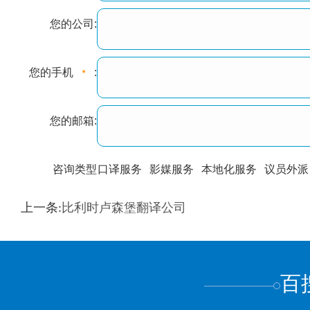
您的公司:
您的手机
:
您的邮箱:
咨询类型
口译服务
影媒服务
本地化服务
议员外派
训翻译
标准级
专业级
出版级
证件内容
上一条:
比利时卢森堡翻译公司
上都不是
百