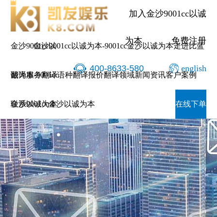
加入金沙9001cc以诚
为本
免费注册
金沙9001cc以
金沙9001cc以诚为本-9001cc金沙以诚为本
走进比蓝
400-8633-580
english
诚为本-9001cc
翻译服务
翻译语种
翻译报价
翻译领域
新闻资讯
客户案例
金沙以诚为本
联系9001cc金沙以诚为本
在线下单