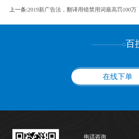
训翻译
标准级
专业级
出版级
证件内容
上一条:
2019新广告法，翻译用错禁用词最高罚100万
上都不是
百
在线下单
电话咨询