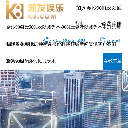
加入金沙9001cc以诚
为本
免费注册
金沙9001cc以
金沙9001cc以诚为本-9001cc金沙以诚为本
走进比蓝
400-8633-580
english
诚为本-9001cc
翻译服务
翻译语种
翻译报价
翻译领域
新闻资讯
客户案例
金沙以诚为本
联系9001cc金沙以诚为本
在线下单