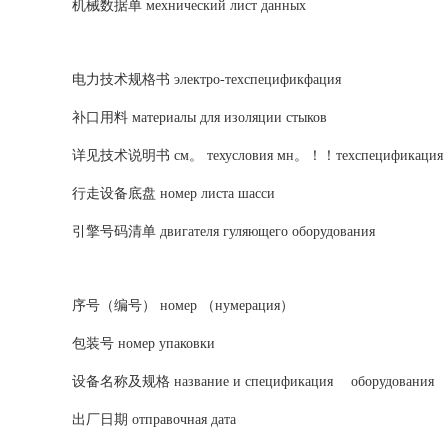
机械数据单 мехнический лист данных
电力技术规格书 электро-техспецификфация
补口用料 материалы для изоляции стыков
详见技术说明书 см。 техусловия мн。！！техспецификация
行走设备底盘 номер листа шасси
引擎号码清单 двигателя гуляющего оборудования
序号（编号） номер （нумерация）
包装号 номер упаковки
设备名称及规格 название и спецификация оборудования
出厂日期 отправочная дата