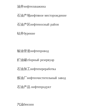
油井нефтескважина
石油产地нефтяное месторождение
石油产区нефтеносный район
钻井бурение
输油管道нефтепровод
贮油罐сборный резервуар
石油加工нефтепереработка
炼油厂нефтеочистительный завод
石油产品 нефтепродукт
汽油бензин