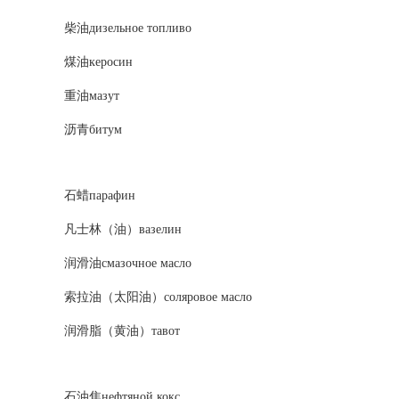
柴油дизельное топливо
煤油керосин
重油мазут
沥青битум
石蜡парафин
凡士林（油）вазелин
润滑油смазочное масло
索拉油（太阳油）соляровое масло
润滑脂（黄油）тавот
石油焦нефтяной кокс