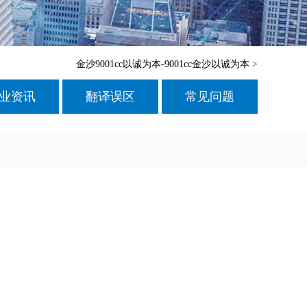
金沙9001cc以诚为本-9001cc金沙以诚为本
>
业资讯
翻译误区
常见问题