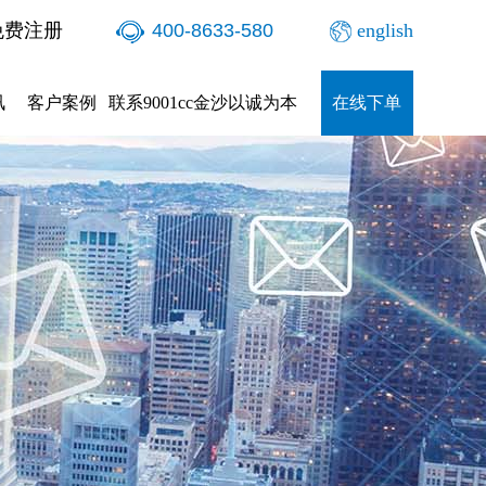
免费注册
400-8633-580
english
讯
客户案例
联系9001cc金沙以诚为本
在线下单