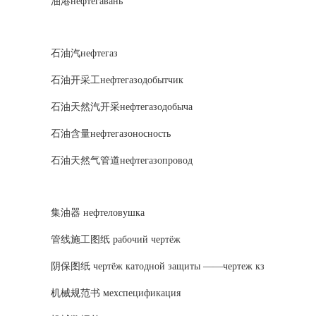
油港нефтегавань
石油汽нефтегаз
石油开采工нефтегазодобытчик
石油天然汽开采нефтегазодобыча
石油含量нефтегазоносность
石油天然气管道нефтегазопровод
集油器 нефтеловушка
管线施工图纸 рабочий чертёж
阴保图纸 чертёж катодной защиты ——чертеж кз
机械规范书 мехспецификация