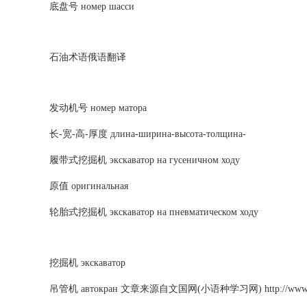
底盘号 номер шасси
石油术语俄语翻译
发动机号 номер матора
长-宽-高-厚度 длина-ширина-высота-толщина-
履带式挖掘机 экскаватор на гусеничном ходу
原值 оригинальная
轮胎式挖掘机 экскаватор на пневматическом ходу
挖掘机 экскаватор
吊管机 автокран 文章来源自文国网(小语种学习网) http://www.ve