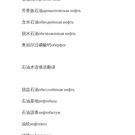
芳香族石油ароматическая нефть
含水石油обводнённая нефть
脱水石油обезвоженная нефть
奥别尔过磷酸钙оберфос
石油术语俄语翻译
脱盐石油обессолённая нефть
石油基地нефтебаза
石油沥青нефтебитум
油轮нефтевоз