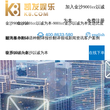
加入金沙9001cc以诚
为本
免费注册
金沙9001cc以
金沙9001cc以诚为本-9001cc金沙以诚为本
走进比蓝
400-8633-580
english
诚为本-9001cc
翻译服务
翻译语种
翻译报价
翻译领域
新闻资讯
客户案例
金沙以诚为本
联系9001cc金沙以诚为本
在线下单