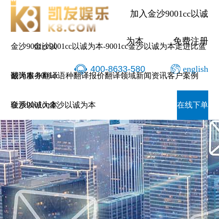
加入金沙9001cc以诚
为本
免费注册
金沙9001cc以
金沙9001cc以诚为本-9001cc金沙以诚为本
走进比蓝
400-8633-580
english
诚为本-9001cc
翻译服务
翻译语种
翻译报价
翻译领域
新闻资讯
客户案例
金沙以诚为本
联系9001cc金沙以诚为本
在线下单