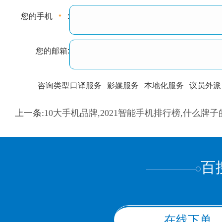
您的手机
:
您的邮箱:
咨询类型
口译服务
影媒服务
本地化服务
议员外派
训翻译
标准级
专业级
出版级
证件内容
上一条:
10大手机品牌,2021智能手机排行榜,什么牌
上都不是
百
在线下单