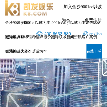
加入金沙9001cc以诚
为本
免费注册
金沙9001cc以
金沙9001cc以诚为本-9001cc金沙以诚为本
走进比蓝
400-8633-580
english
诚为本-9001cc
翻译服务
翻译语种
翻译报价
翻译领域
新闻资讯
客户案例
金沙以诚为本
联系9001cc金沙以诚为本
在线下单