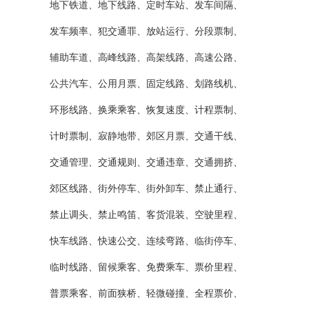
地下铁道、地下线路、定时车站、发车间隔、
发车频率、犯交通罪、放站运行、分段票制、
辅助车道、高峰线路、高架线路、高速公路、
公共汽车、公用月票、固定线路、划路线机、
环形线路、换乘乘客、恢复速度、计程票制、
计时票制、寂静地带、郊区月票、交通干线、
交通管理、交通规则、交通违章、交通拥挤、
郊区线路、街外停车、街外卸车、禁止通行、
禁止调头、禁止鸣笛、客货混装、空驶里程、
快车线路、快速公交、连续弯路、临街停车、
临时线路、留候乘客、免费乘车、票价里程、
普票乘客、前面狭桥、轻微碰撞、全程票价、