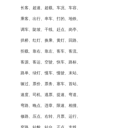
长客、超速、超载、车况、车容、
乘客、出行、串车、打的、地铁、
调车、陡坡、干线、赶点、岗亭、
拱桥、红灯、换乘、黄灯、回路、
拒载、靠右、靠左、客车、客流、
客源、客运、空驶、快车、路标、
路单、绿灯、慢车、慢驶、末站、
辗过、票价、票务、塞车、首站、
速度、司机、逃票、提速、弯道、
弯路、晚点、违章、限速、相撞、
修路、压点、右转、月票、运行、
窄路、站貌、站台、正点、支线、