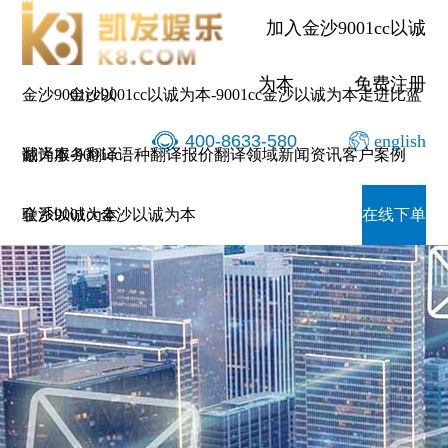
加入金沙9001cc以诚
为本
免费注册
金沙9001cc以
金沙9001cc以诚为本-9001cc金沙以诚为本
走进比蓝
400-8633-580
english
诚为本-9001cc
翻译服务
翻译语种
翻译报价
翻译领域
新闻资讯
客户案例
金沙以诚为本
联系9001cc金沙以诚为本
在线下单