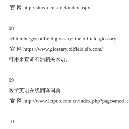
官 网 http://shuyu.cnki.net/index.aspx
08
schlumberger oilfield glossary: the oilfield glossary
官 网 https://www.glossary.oilfield.slb.com/
可用来查证石油相关术语。
09
医学英语在线翻译词典
官 网 http://www.letpub.com.cn/index.php?page=med_e
10