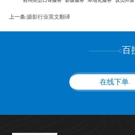
咨询类型
口译服务
影媒服务
本地化服务
议员外派
训翻译
标准级
专业级
出版级
证件内容
上一条:
摄影行业英文翻译
上都不是
百
在线下单