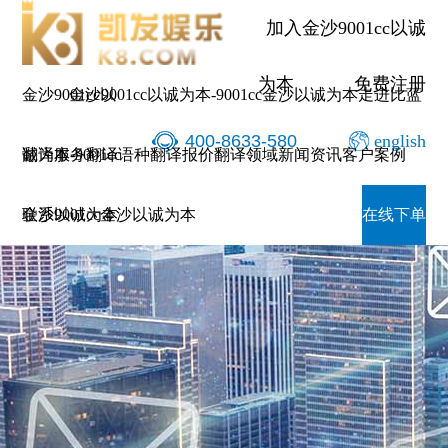
加入金沙9001cc以诚
为本
免费注册
金沙9001cc以
金沙9001cc以诚为本-9001cc金沙以诚为本
走进比蓝
400-8633-580
english
诚为本-9001cc
翻译服务
翻译语种
翻译报价
翻译领域
新闻资讯
客户案例
金沙以诚为本
联系9001cc金沙以诚为本
在线下单