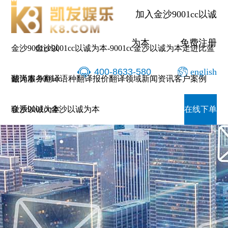
加入金沙9001cc以诚
为本
免费注册
金沙9001cc以
金沙9001cc以诚为本-9001cc金沙以诚为本
走进比蓝
400-8633-580
english
诚为本-9001cc
翻译服务
翻译语种
翻译报价
翻译领域
新闻资讯
客户案例
金沙以诚为本
联系9001cc金沙以诚为本
在线下单