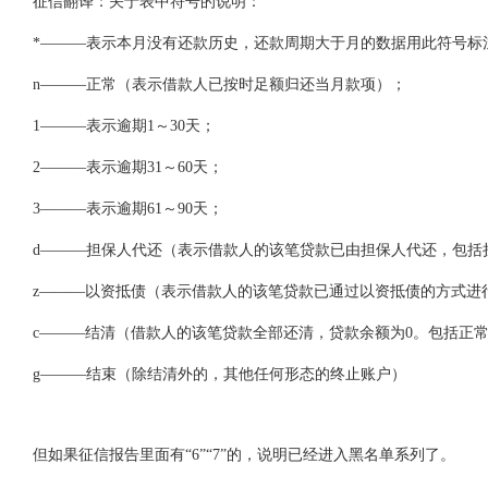
征信翻译：关于表中符号的说明：
*———表示本月没有还款历史，还款周期大于月的数据用此符号标
n———正常（表示借款人已按时足额归还当月款项）；
1———表示逾期1～30天；
2———表示逾期31～60天；
3———表示逾期61～90天；
d———担保人代还（表示借款人的该笔贷款已由担保人代还，包括
z———以资抵债（表示借款人的该笔贷款已通过以资抵债的方式进
c———结清（借款人的该笔贷款全部还清，贷款余额为0。包括正
g———结束（除结清外的，其他任何形态的终止账户）
但如果征信报告里面有“6”“7”的，说明已经进入黑名单系列了。