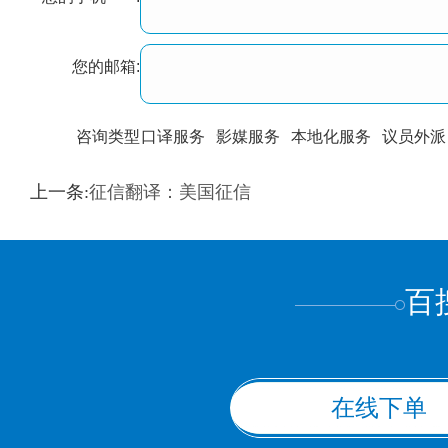
您的邮箱:
咨询类型
口译服务
影媒服务
本地化服务
议员外派
训翻译
标准级
专业级
出版级
证件内容
上一条:
征信翻译：美国征信
上都不是
百
在线下单