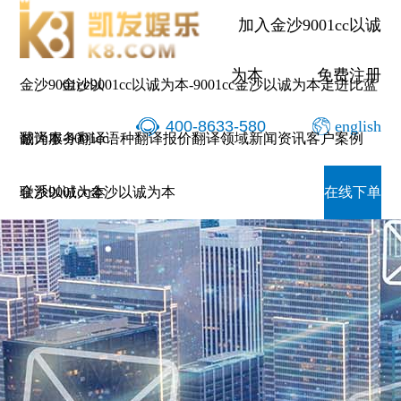
加入金沙9001cc以诚
为本
免费注册
金沙9001cc以
金沙9001cc以诚为本-9001cc金沙以诚为本
走进比蓝
400-8633-580
english
诚为本-9001cc
翻译服务
翻译语种
翻译报价
翻译领域
新闻资讯
客户案例
金沙以诚为本
联系9001cc金沙以诚为本
在线下单