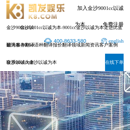
加入金沙9001cc以诚
为本
免费注册
金沙9001cc以
金沙9001cc以诚为本-9001cc金沙以诚为本
走进比蓝
400-8633-580
english
诚为本-9001cc
翻译服务
翻译语种
翻译报价
翻译领域
新闻资讯
客户案例
金沙以诚为本
联系9001cc金沙以诚为本
在线下单