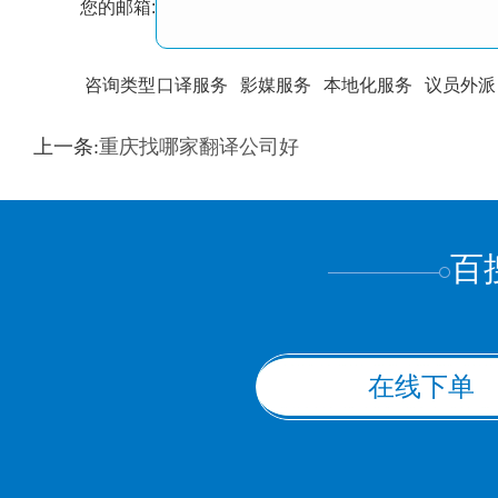
您的邮箱:
咨询类型
口译服务
影媒服务
本地化服务
议员外派
训翻译
标准级
专业级
出版级
证件内容
上一条:
重庆找哪家翻译公司好
上都不是
百
在线下单