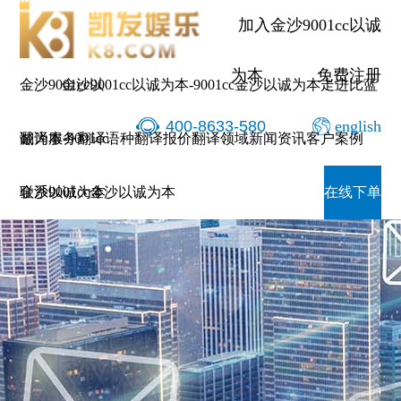
加入金沙9001cc以诚
为本
免费注册
金沙9001cc以
金沙9001cc以诚为本-9001cc金沙以诚为本
走进比蓝
400-8633-580
english
诚为本-9001cc
翻译服务
翻译语种
翻译报价
翻译领域
新闻资讯
客户案例
金沙以诚为本
联系9001cc金沙以诚为本
在线下单