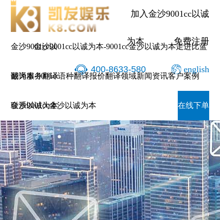
加入金沙9001cc以诚
为本
免费注册
金沙9001cc以
金沙9001cc以诚为本-9001cc金沙以诚为本
走进比蓝
400-8633-580
english
诚为本-9001cc
翻译服务
翻译语种
翻译报价
翻译领域
新闻资讯
客户案例
金沙以诚为本
联系9001cc金沙以诚为本
在线下单