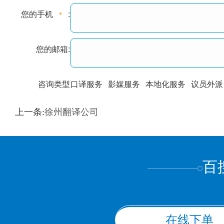
您的手机
:
您的邮箱:
咨询类型
口译服务
影媒服务
本地化服务
议员外派
训翻译
标准级
专业级
出版级
证件内容
上一条:
徐州翻译公司
上都不是
百
在线下单