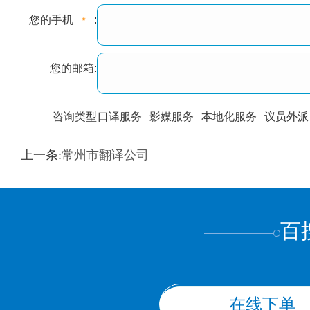
您的手机
:
您的邮箱:
咨询类型
口译服务
影媒服务
本地化服务
议员外派
训翻译
标准级
专业级
出版级
证件内容
上一条:
常州市翻译公司
上都不是
百
在线下单