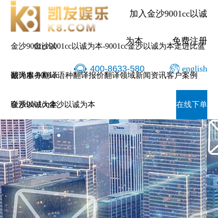
加入金沙9001cc以诚
为本
免费注册
金沙9001cc以
金沙9001cc以诚为本-9001cc金沙以诚为本
走进比蓝
400-8633-580
english
诚为本-9001cc
翻译服务
翻译语种
翻译报价
翻译领域
新闻资讯
客户案例
金沙以诚为本
联系9001cc金沙以诚为本
在线下单