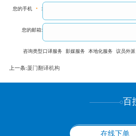
您的手机
:
您的邮箱:
咨询类型
口译服务
影媒服务
本地化服务
议员外派
训翻译
标准级
专业级
出版级
证件内容
上一条:
厦门翻译机构
上都不是
百
在线下单