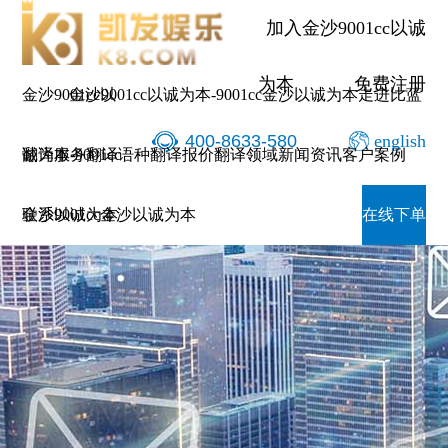
加入金沙9001cc以诚
为本
免费注册
金沙9001cc以
金沙9001cc以诚为本-9001cc金沙以诚为本
走进比蓝
400-8633-580
english
诚为本-9001cc
翻译服务
翻译语种
翻译报价
翻译领域
新闻资讯
客户案例
金沙以诚为本
联系9001cc金沙以诚为本
在线下单